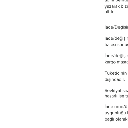
yazarak biz
aittir.
İade/Değiş
İade/değişi
hatası sonu
İade/değişim
kargo masraf
Tüketicinin
dışındadır.
Sevkiyat sı
hasarlı ise 
İade ürün/ür
uygunluğu k
bağlı olarak