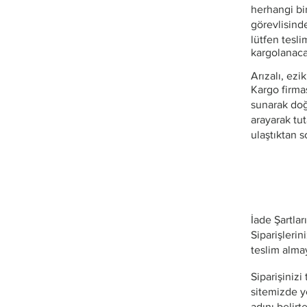
herhangi bi
görevlisinde
lütfen tesli
kargolanaca
Arızalı, ezik
Kargo firmas
sunarak doğ
arayarak tu
ulaştıktan s
İade Şartları
Siparişleri
teslim alma
Siparişinizi
sitemizde y
adını belir