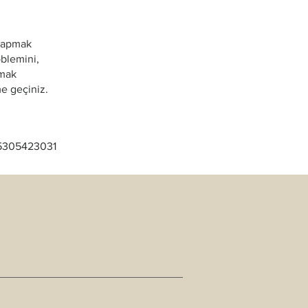
 yapmak
oblemini,
pmak
me geçiniz.
 05305423031