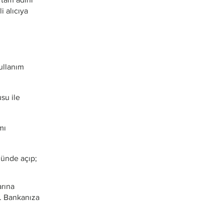
i alıcıya
ullanım
su ile
mı
nünde açıp;
arına
r. Bankanıza