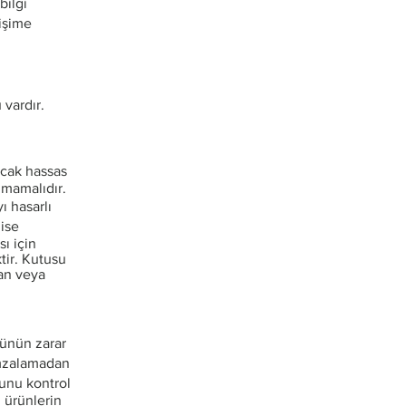
bilgi
tişime
 vardır.
ncak hassas
lmamalıdır.
 hasarlı
 ise
sı için
tir. Kutusu
dan veya
rünün zarar
imzalamadan
munu kontrol
 ürünlerin