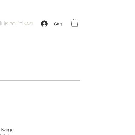
İLİK POLİTİKASI
Giriş
G Kargo