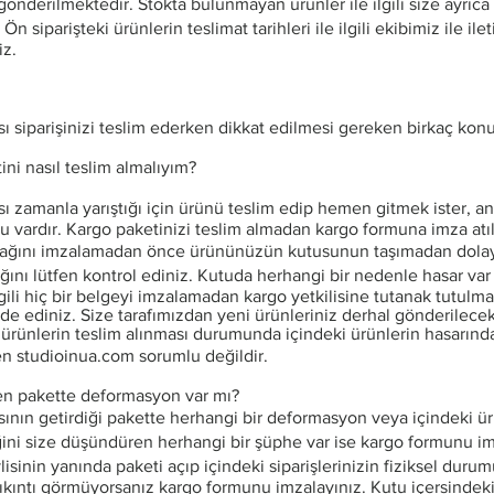
e gönderilmektedir. Stokta bulunmayan ürünler ile ilgili size ayrıca 
 Ön siparişteki ürünlerin teslimat tarihleri ile ilgili ekibimiz ile ile
iz.
ı siparişinizi teslim ederken dikkat edilmesi gereken birkaç konu
ini nasıl teslim almalıyım?
sı zamanla yarıştığı için ürünü teslim edip hemen gitmek ister, a
nu vardır. Kargo paketinizi teslim almadan kargo formuna imza atı
ağını imzalamadan önce ürününüzün kutusunun taşımadan dolayı
ğını lütfen kontrol ediniz. Kutuda herhangi bir nedenle hasar var
lgili hiç bir belgeyi imzalamadan kargo yetkilisine tutanak tutulma
de ediniz. Size tarafımızdan yeni ürünleriniz derhal gönderilecek
n ürünlerin teslim alınması durumunda içindeki ürünlerin hasarın
en studioinua.com sorumlu değildir.
en pakette deformasyon var mı?
sının getirdiği pakette herhangi bir deformasyon veya içindeki ü
ini size düşündüren herhangi bir şüphe var ise kargo formunu 
isinin yanında paketi açıp içindeki siparişlerinizin fiziksel duru
 sıkıntı görmüyorsanız kargo formunu imzalayınız. Kutu içersindeki