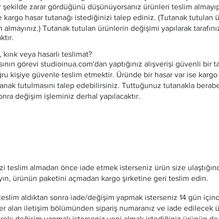
r şekilde zarar gördüğünü düşünüyorsanız ürünleri teslim almayı
 kargo hasar tutanağı istediğinizi talep ediniz. (Tutanak tutulan ü
m almayınız.) Tutanak tutulan ürünlerin değişimi yapılarak tarafın
ktır.
, kırık veya hasarlı teslimat?
ının görevi studioinua.com'dan yaptığınız alışverişi güvenli bir t
ru kişiye güvenle teslim etmektir. Üründe bir hasar var ise kargo 
tanak tutulmasını talep edebilirsiniz. Tuttuğunuz tutanakla berab
onra değişim işleminiz derhal yapılacaktır.
nizi teslim almadan önce iade etmek isterseniz ürün size ulaştığın
yın, ürünün paketini açmadan kargo şirketine geri teslim edin.
 teslim aldıktan sonra iade/değişim yapmak isterseniz 14 gün için
er alan iletişim bölümünden sipariş numaranız ve iade edilecek
terek; değişim yapmak isterseniz yeni almak istediğiniz ürünün de