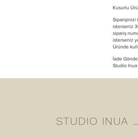
Kusurlu Ürü
Siparişiniz
isterseniz 
sipariş num
isterseniz y
Üründe kull
İade Gönde
Studio Inua
STUDIO INUA