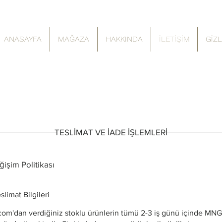
ANASAYFA
MAĞAZA
HAKKINDA
İLETİŞİM
GİZL
TESLİMAT VE İADE İŞLEMLERİ
işim Politikası
limat Bilgileri
com'dan verdiğiniz stoklu ürünlerin tümü 2-3 iş günü içinde MN