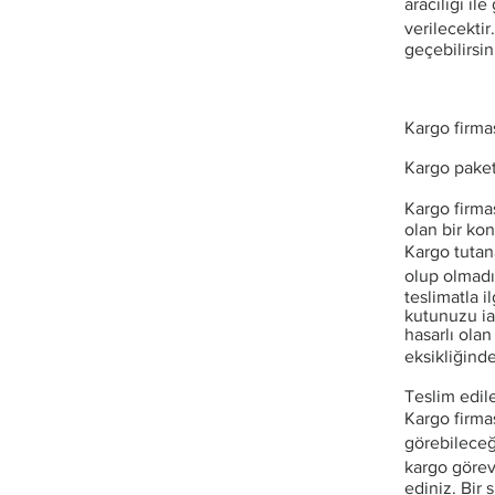
aracılığı il
verilecektir.
geçebilirsin
Kargo firmas
Kargo paket
Kargo firma
olan bir ko
Kargo tutan
olup olmadı
teslimatla i
kutunuzu ia
hasarlı ola
eksikliğind
Teslim edil
Kargo firma
görebileceğ
kargo görevl
ediniz. Bir