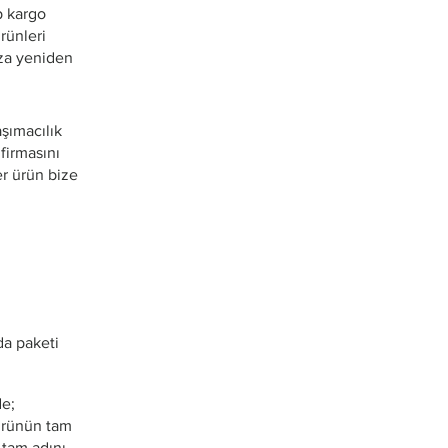
p kargo
rünleri
ıza yeniden
aşımacılık
firmasını
er ürün bize
da paketi
de;
 ürünün tam
 tam adını