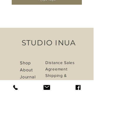
STUDIO INUA
Shop
Distance Sales
Agreement
About
Shipping &
Journal
Returns
Contact
Privacy Policy
Payment Methods
iletisim@studioinua.co
Istanbul / TURKEY
Do Not Sell My Personal Information